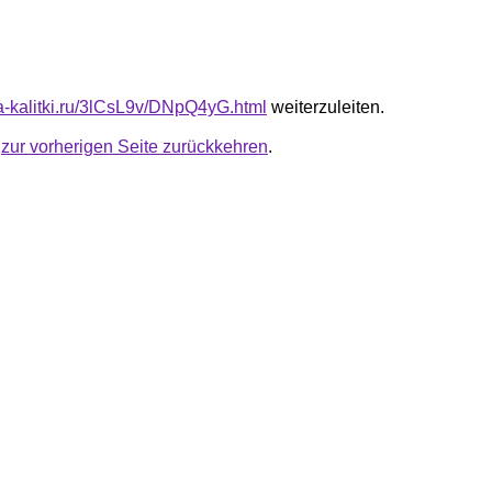
ta-kalitki.ru/3lCsL9v/DNpQ4yG.html
weiterzuleiten.
u
zur vorherigen Seite zurückkehren
.