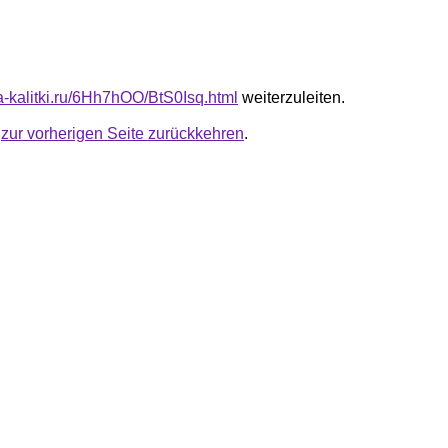
ta-kalitki.ru/6Hh7hOO/BtS0Isq.html
weiterzuleiten.
u
zur vorherigen Seite zurückkehren
.