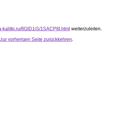
ta-kalitki.ru/8GlD1iS/1SACP8I.html
weiterzuleiten.
u
zur vorherigen Seite zurückkehren
.