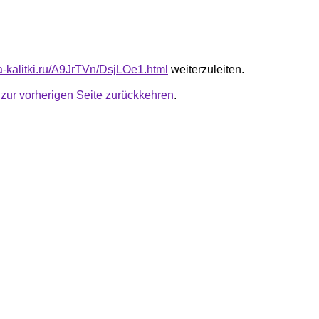
ta-kalitki.ru/A9JrTVn/DsjLOe1.html
weiterzuleiten.
u
zur vorherigen Seite zurückkehren
.