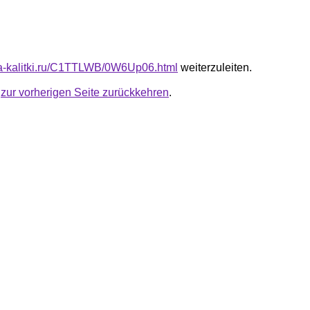
ota-kalitki.ru/C1TTLWB/0W6Up06.html
weiterzuleiten.
u
zur vorherigen Seite zurückkehren
.