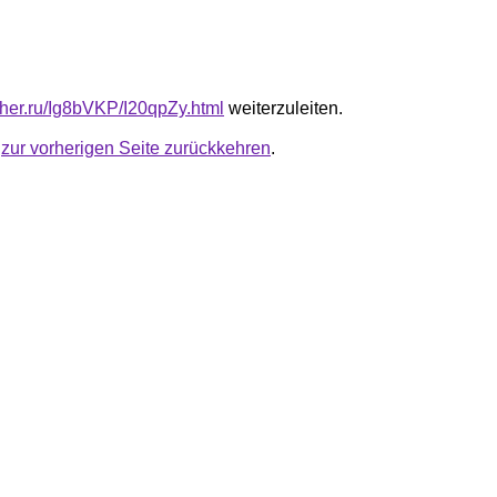
uther.ru/Ig8bVKP/I20qpZy.html
weiterzuleiten.
u
zur vorherigen Seite zurückkehren
.